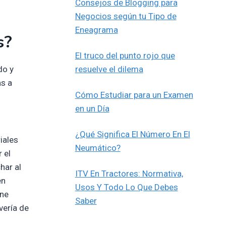
Consejos de Blogging para
Negocios según tu Tipo de
Eneagrama
s?
El truco del punto rojo que
do y
resuelve el dilema
as a
Cómo Estudiar para un Examen
en un Día
¿Qué Significa El Número En El
iales
Neumático?
 el
har al
ITV En Tractores: Normativa,
en
Usos Y Todo Lo Que Debes
ene
Saber
vería de