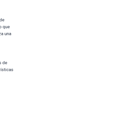
 de
o que
za una
s de
ísticas