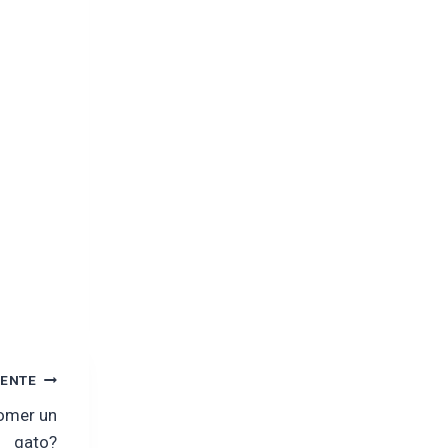
IENTE
omer un
gato?