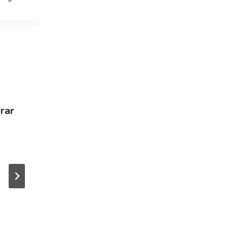
rar
Comprar una vivienda
a construir