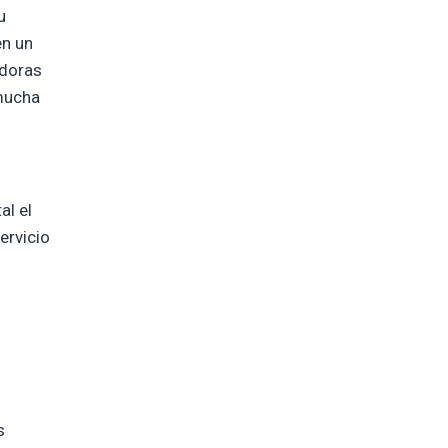
u
en un
adoras
 mucha
al el
ervicio
s